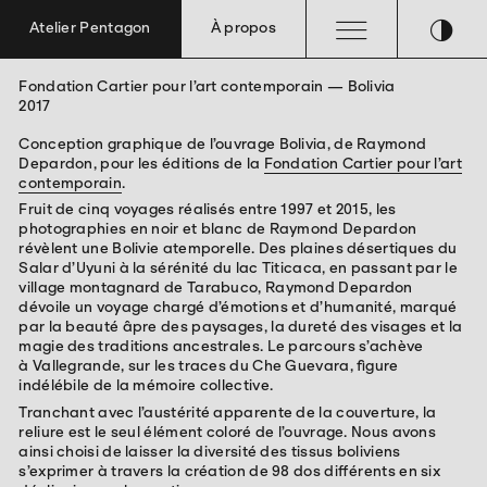
≡
◑
Atelier Pentagon
À propos
Fondation Cartier pour l’art contemporain — Bolivia
Édition
Exposition
Graphisme
2017
Conception graphique de l’ouvrage Bolivia, de
Raymond
Depardon, pour les éditions de la
Fondation Cartier pour l’art
contemporain
.
Fruit de cinq voyages réalisés entre 1997 et 2015, les
photographies en noir et blanc de Raymond Depardon
révèlent une Bolivie atemporelle. Des plaines désertiques du
Salar d’Uyuni à la sérénité du lac Titicaca, en passant par le
village montagnard de
Tarabuco, Raymond Depardon
dévoile un voyage chargé d’émotions et d’humanité, marqué
par la beauté âpre des paysages, la dureté des visages et la
magie des traditions ancestrales. Le parcours s’achève
à
Vallegrande, sur les traces du Che
Guevara, figure
indélébile de la mémoire collective.
Tranchant avec l’austérité apparente de la couverture, la
reliure est le seul élément coloré de l’ouvrage. Nous avons
ainsi choisi de laisser la diversité des tissus boliviens
s’exprimer à
travers la création de 98 dos différents en six