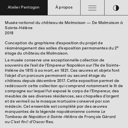
≡
◑
Atelier Pentagon
À propos
Musée national du château de Malmaison — De Malmaison à
Édition
Exposition
Graphisme
Sainte-Hélène
2018
Conception du graphisme d’exposition du projet de
e
réaménagement des salles d’exposition permanentes du 2
étage du château de Malmaison.
Le musée conserve une exceptionnelle collection de
souvenirs de l’exil de l’Empereur Napoléon sur l’île de Sainte-
Hélène de 1815 à sa mort, en 1821. Ces œuvres et objets font
l’objet d’un parcours permanent au second étage du
château depuis décembre 2017. Cette exposition permet de
redécouvrir cette collection qui comprend notamment le lit de
campagne sur lequel fut exposé le corps de l’Empereur, des
meubles de ses diverses résidences, ses chapelles d’argent
et de vermeil ou le masque mortuaire conservé par son
médecin. Cet ensemble est complété par des œuvres
marquantes de la légende napoléonienne comme
Le
Tombeau de Napoléon à Sainte-Hélène
de François Gérard
ou
C’est fini !
d’Oscar Rex.